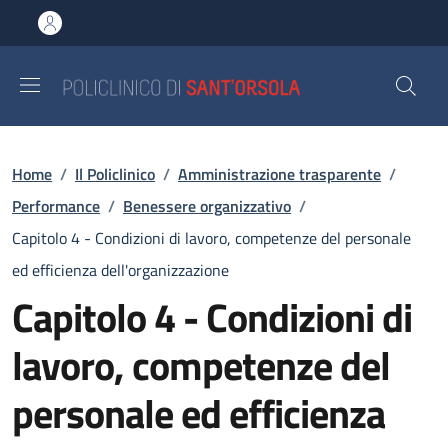
Salta al contenuto principale
Skip to footer content
Briciole di pane
Home
/
Il Policlinico
/
Amministrazione trasparente
/
Performance
/
Benessere organizzativo
/
Capitolo 4 - Condizioni di lavoro, competenze del personale
ed efficienza dell'organizzazione
Capitolo 4 - Condizioni di
lavoro, competenze del
personale ed efficienza