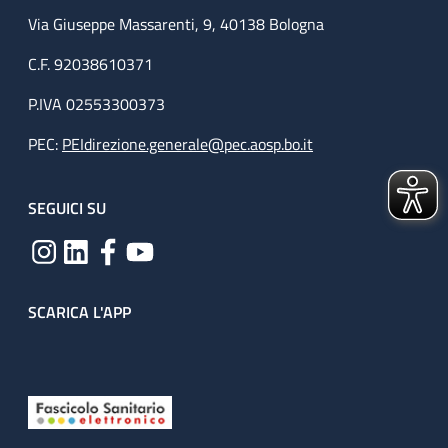
Via Giuseppe Massarenti, 9, 40138 Bologna
C.F. 92038610371
P.IVA 02553300373
PEC:
PEIdirezione.generale@pec.aosp.bo.it
SEGUICI SU
SCARICA L'APP