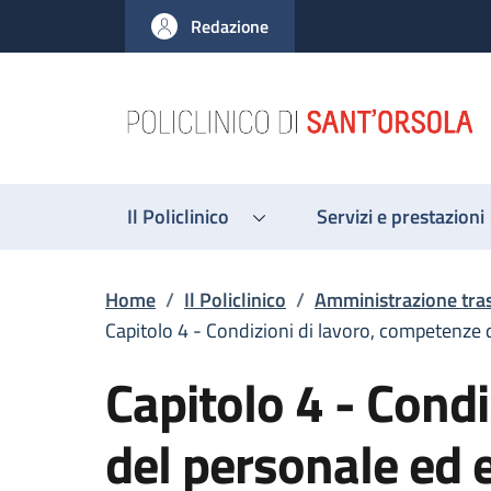
Salta al contenuto principale
Skip to footer content
Redazione
Il Policlinico
Servizi e prestazioni
Briciole di pane
Home
/
Il Policlinico
/
Amministrazione tra
Capitolo 4 - Condizioni di lavoro, competenze 
Capitolo 4 - Cond
del personale ed e