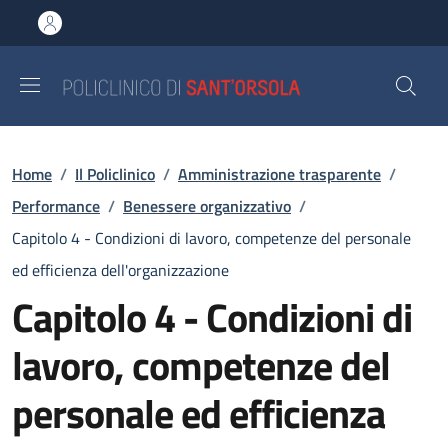
Salta al contenuto principale
Skip to footer content
Briciole di pane
Home
/
Il Policlinico
/
Amministrazione trasparente
/
Performance
/
Benessere organizzativo
/
Capitolo 4 - Condizioni di lavoro, competenze del personale
ed efficienza dell'organizzazione
Capitolo 4 - Condizioni di
lavoro, competenze del
personale ed efficienza