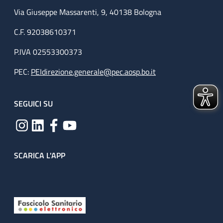
Via Giuseppe Massarenti, 9, 40138 Bologna
C.F. 92038610371
P.IVA 02553300373
PEC:
PEIdirezione.generale@pec.aosp.bo.it
SEGUICI SU
SCARICA L'APP