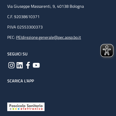
Via Giuseppe Massarenti, 9, 40138 Bologna
C.F. 92038610371
P.IVA 02553300373
PEC:
PEIdirezione.generale@pec.aosp.bo.it
SEGUICI SU
SCARICA L'APP