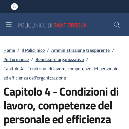
Salta al contenuto principale
Skip to footer content
Briciole di pane
Home
/
Il Policlinico
/
Amministrazione trasparente
/
Performance
/
Benessere organizzativo
/
Capitolo 4 - Condizioni di lavoro, competenze del personale
ed efficienza dell'organizzazione
Capitolo 4 - Condizioni di
lavoro, competenze del
personale ed efficienza