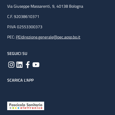
Via Giuseppe Massarenti, 9, 40138 Bologna
C.F. 92038610371
P.IVA 02553300373
PEC:
PEIdirezione.generale@pec.aosp.bo.it
SEGUICI SU
SCARICA L'APP