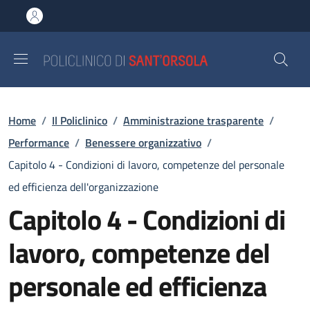
Salta al contenuto principale
Skip to footer content
Briciole di pane
Home
/
Il Policlinico
/
Amministrazione trasparente
/
Performance
/
Benessere organizzativo
/
Capitolo 4 - Condizioni di lavoro, competenze del personale
ed efficienza dell'organizzazione
Capitolo 4 - Condizioni di
lavoro, competenze del
personale ed efficienza