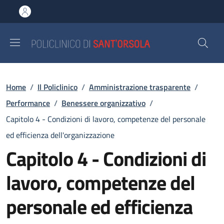
Salta al contenuto principale
Skip to footer content
Briciole di pane
Home
/
Il Policlinico
/
Amministrazione trasparente
/
Performance
/
Benessere organizzativo
/
Capitolo 4 - Condizioni di lavoro, competenze del personale
ed efficienza dell'organizzazione
Capitolo 4 - Condizioni di
lavoro, competenze del
personale ed efficienza