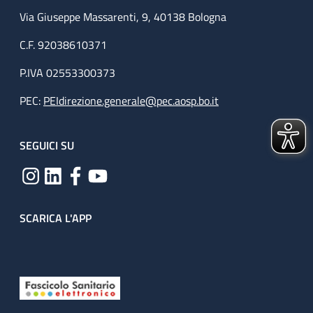
Via Giuseppe Massarenti, 9, 40138 Bologna
C.F. 92038610371
P.IVA 02553300373
PEC:
PEIdirezione.generale@pec.aosp.bo.it
SEGUICI SU
SCARICA L'APP