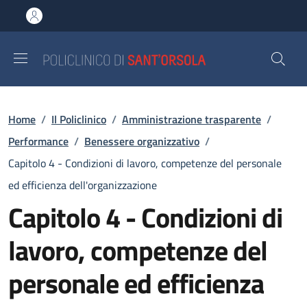
Salta al contenuto principale
Skip to footer content
Briciole di pane
Home
/
Il Policlinico
/
Amministrazione trasparente
/
Performance
/
Benessere organizzativo
/
Capitolo 4 - Condizioni di lavoro, competenze del personale
ed efficienza dell'organizzazione
Capitolo 4 - Condizioni di
lavoro, competenze del
personale ed efficienza