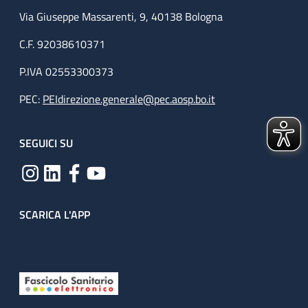
Via Giuseppe Massarenti, 9, 40138 Bologna
C.F. 92038610371
P.IVA 02553300373
PEC:
PEIdirezione.generale@pec.aosp.bo.it
SEGUICI SU
SCARICA L'APP