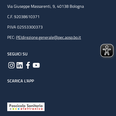
Via Giuseppe Massarenti, 9, 40138 Bologna
C.F. 92038610371
P.IVA 02553300373
PEC:
PEIdirezione.generale@pec.aosp.bo.it
SEGUICI SU
SCARICA L'APP