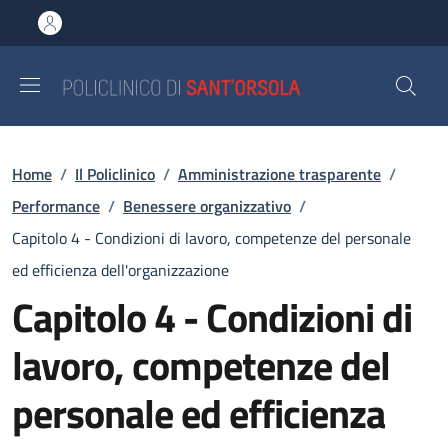
Salta al contenuto principale
Skip to footer content
Briciole di pane
Home
/
Il Policlinico
/
Amministrazione trasparente
/
Performance
/
Benessere organizzativo
/
Capitolo 4 - Condizioni di lavoro, competenze del personale
ed efficienza dell'organizzazione
Capitolo 4 - Condizioni di
lavoro, competenze del
personale ed efficienza