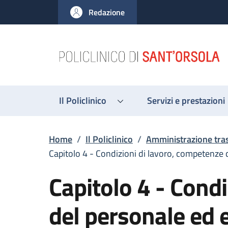
Salta al contenuto principale
Skip to footer content
Redazione
Il Policlinico
Servizi e prestazioni
Briciole di pane
Home
/
Il Policlinico
/
Amministrazione tra
Capitolo 4 - Condizioni di lavoro, competenze 
Capitolo 4 - Cond
del personale ed e