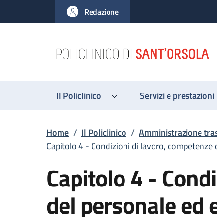
Salta al contenuto principale
Skip to footer content
Redazione
Il Policlinico
Servizi e prestazioni
Briciole di pane
Home
/
Il Policlinico
/
Amministrazione tra
Capitolo 4 - Condizioni di lavoro, competenze 
Capitolo 4 - Cond
del personale ed e