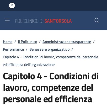
Salta al contenuto principale
Skip to footer content
Briciole di pane
Home
/
Il Policlinico
/
Amministrazione trasparente
/
Performance
/
Benessere organizzativo
/
Capitolo 4 - Condizioni di lavoro, competenze del personale
ed efficienza dell'organizzazione
Capitolo 4 - Condizioni di
lavoro, competenze del
personale ed efficienza