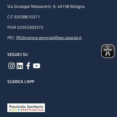
Via Giuseppe Massarenti, 9, 40138 Bologna
C.F. 92038610371
P.IVA 02553300373
PEC:
PEIdirezione.generale@pec.aosp.bo.it
SEGUICI SU
SCARICA L'APP