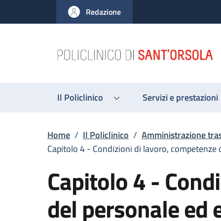
Salta al contenuto principale
Skip to footer content
Redazione
Il Policlinico
Servizi e prestazioni
Briciole di pane
Home
/
Il Policlinico
/
Amministrazione tra
Capitolo 4 - Condizioni di lavoro, competenze 
Capitolo 4 - Cond
del personale ed e