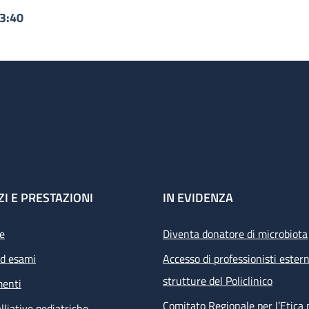
13:40
ZI E PRESTAZIONI
IN EVIDENZA
e
Diventa donatore di microbiota
ed esami
Accesso di professionisti estern
strutture del Policlinico
menti
Comitato Regionale per l’Etica 
lliative pediatriche