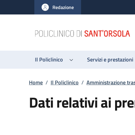
Salta al contenuto principale
Skip to footer content
Redazione
Il Policlinico
Servizi e prestazioni
Briciole di pane
Home
/
Il Policlinico
/
Amministrazione tra
Dati relativi ai pr
Descrizione