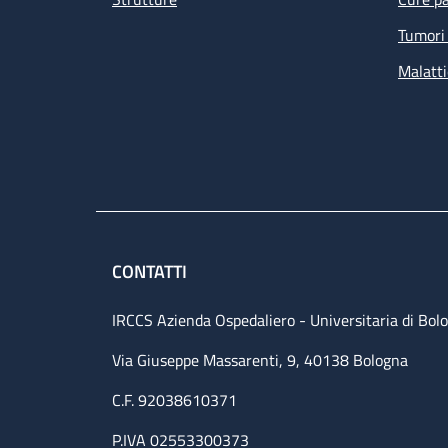
Tumori 
Malatti
CONTATTI
IRCCS Azienda Ospedaliero - Universitaria di Bol
Via Giuseppe Massarenti, 9, 40138 Bologna
C.F. 92038610371
P.IVA 02553300373