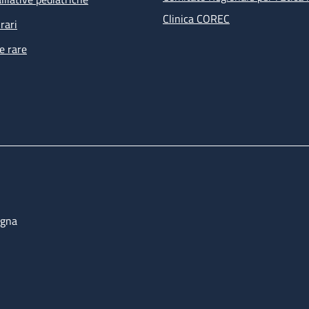
Clinica COREC
rari
e rare
ogna