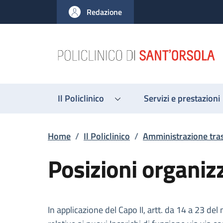
Salta al contenuto principale
Skip to footer content
Redazione
Il Policlinico
Servizi e prestazioni
Briciole di pane
Home
/
Il Policlinico
/
Amministrazione tra
Posizioni organiz
Descrizione
In applicazione del Capo II, artt. da 14 a 23 