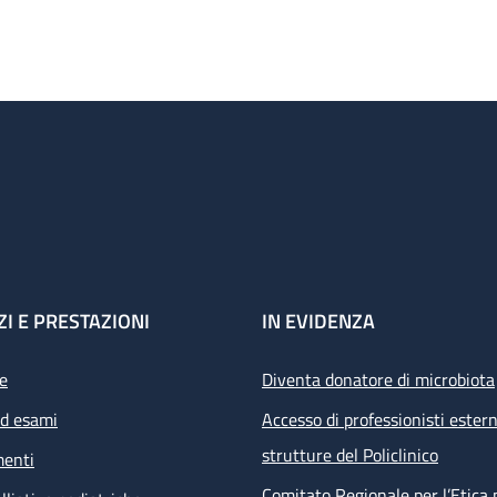
ZI E PRESTAZIONI
IN EVIDENZA
e
Diventa donatore di microbiota
ed esami
Accesso di professionisti estern
strutture del Policlinico
menti
Comitato Regionale per l’Etica 