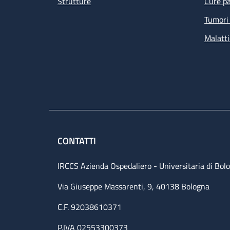
Strutture
Cure pa
Tumori 
Malatti
CONTATTI
IRCCS Azienda Ospedaliero - Universitaria di Bol
Via Giuseppe Massarenti, 9, 40138 Bologna
C.F. 92038610371
P.IVA 02553300373