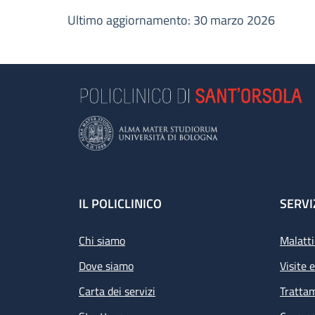
Ultimo aggiornamento: 30 marzo 2026
Footer
IL POLICLINICO
SERVI
Chi siamo
Malatti
Dove siamo
Visite 
Carta dei servizi
Tratta