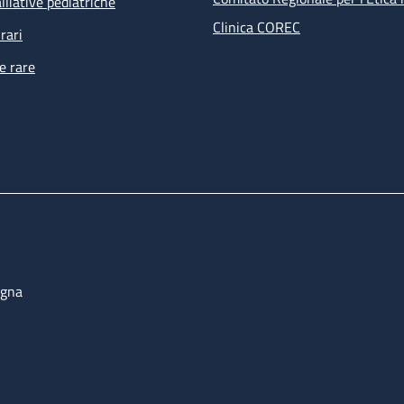
lliative pediatriche
Clinica COREC
rari
e rare
ogna