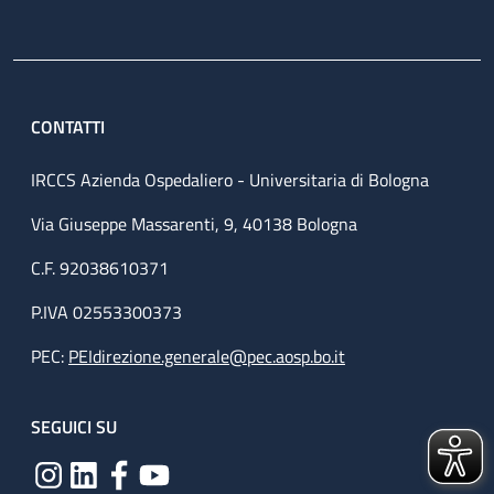
CONTATTI
IRCCS Azienda Ospedaliero - Universitaria di Bologna
Via Giuseppe Massarenti, 9, 40138 Bologna
C.F. 92038610371
P.IVA 02553300373
PEC:
PEIdirezione.generale@pec.aosp.bo.it
SEGUICI SU