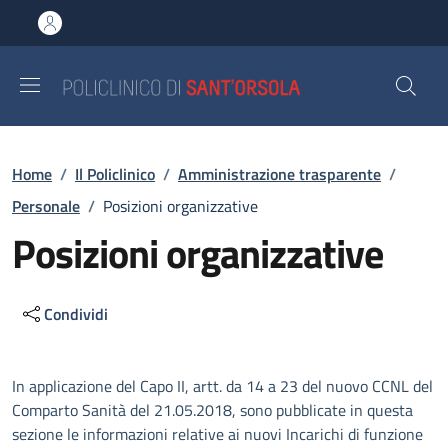
Salta al contenuto principale
Skip to footer content
Briciole di pane
Home
/
Il Policlinico
/
Amministrazione trasparente
/
Personale
/
Posizioni organizzative
Posizioni organizzative
Condividi
Descrizione
In applicazione del Capo II, artt. da 14 a 23 del nuovo CCNL del
Comparto Sanità del 21.05.2018, sono pubblicate in questa
sezione le informazioni relative ai nuovi Incarichi di funzione