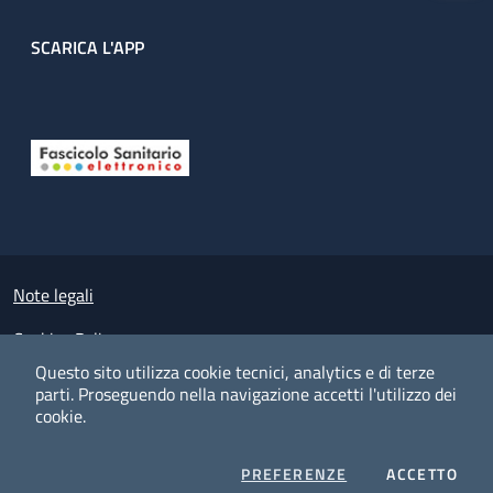
SCARICA L'APP
Useful links section
Small prints
Note legali
Cookies Policy
Questo sito utilizza cookie tecnici, analytics e di terze
Policy privacy e protezione del dato personale
parti.
Proseguendo nella navigazione accetti l'utilizzo dei
cookie.
Albo pretorio on-line
Dichiarazione di accessibilità
COOKIES
I CO
PREFERENZE
ACCETTO