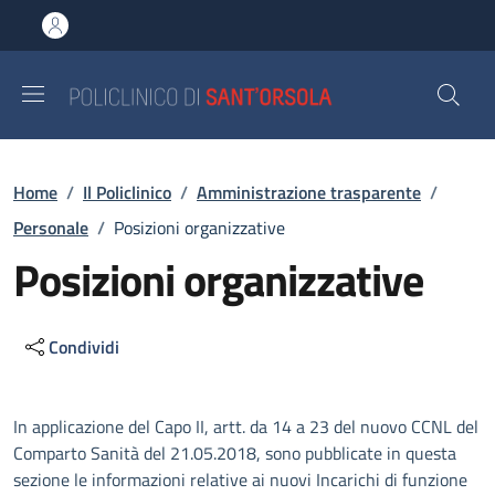
Salta al contenuto principale
Skip to footer content
Briciole di pane
Home
/
Il Policlinico
/
Amministrazione trasparente
/
Personale
/
Posizioni organizzative
Posizioni organizzative
Condividi
Descrizione
In applicazione del Capo II, artt. da 14 a 23 del nuovo CCNL del
Comparto Sanità del 21.05.2018, sono pubblicate in questa
sezione le informazioni relative ai nuovi Incarichi di funzione