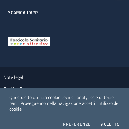
SCARICA L'APP
Useful links section
Small prints
Note legali
Cookies Policy
Questo sito utilizza cookie tecnici, analytics e di terze
Policy privacy e protezione del dato personale
parti.
Proseguendo nella navigazione accetti l'utilizzo dei
cookie.
Albo pretorio on-line
Dichiarazione di accessibilità
COOKIES
I CO
PREFERENZE
ACCETTO