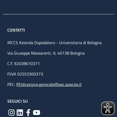
CONTATTI
IRCCS Azienda Ospedaliero - Universitaria di Bologna
Via Giuseppe Massarenti, 9, 40138 Bologna
C.F. 92038610371
P.IVA 02553300373
PEC:
PEIdirezione.generale@pec.aosp.bo.it
SEGUICI SU