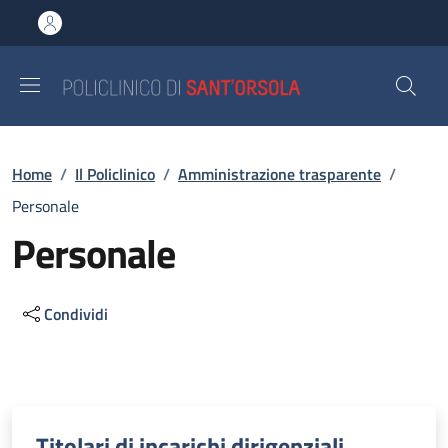
Salta al contenuto principale
Skip to footer content
Briciole di pane
Home
/
Il Policlinico
/
Amministrazione trasparente
/
Personale
Personale
Condividi
Descrizione
Titolari di incarichi dirigenziali