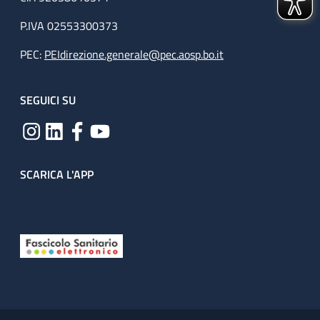
P.IVA 02553300373
PEC:
PEIdirezione.generale@pec.aosp.bo.it
SEGUICI SU
SCARICA L'APP
Useful links section