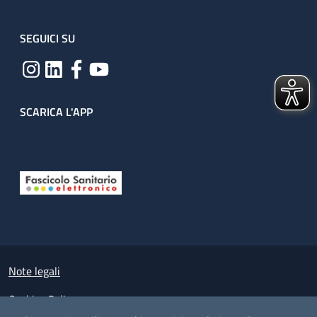
SEGUICI SU
SCARICA L'APP
Useful links section
Small prints
Note legali
Cookies Policy