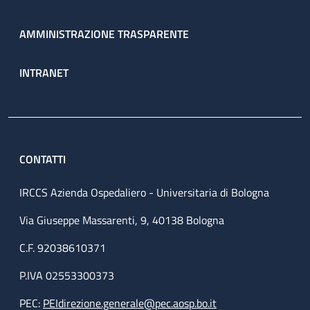
AMMINISTRAZIONE TRASPARENTE
INTRANET
CONTATTI
IRCCS Azienda Ospedaliero - Universitaria di Bologna
Via Giuseppe Massarenti, 9, 40138 Bologna
C.F. 92038610371
P.IVA 02553300373
PEC:
PEIdirezione.generale@pec.aosp.bo.it