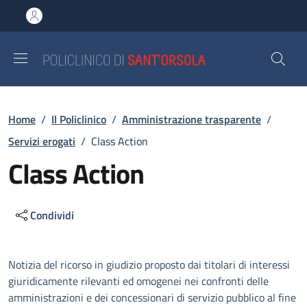
Salta al contenuto principale
Skip to footer content
Briciole di pane
Home
/
Il Policlinico
/
Amministrazione trasparente
/
Servizi erogati
/
Class Action
Class Action
Condividi
Descrizione
Notizia del ricorso in giudizio proposto dai titolari di interessi
giuridicamente rilevanti ed omogenei nei confronti delle
amministrazioni e dei concessionari di servizio pubblico al fine