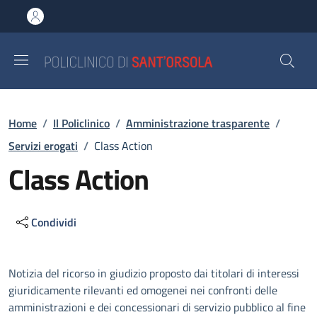
Salta al contenuto principale
Skip to footer content
Briciole di pane
Home
/
Il Policlinico
/
Amministrazione trasparente
/
Servizi erogati
/
Class Action
Class Action
Condividi
Descrizione
Notizia del ricorso in giudizio proposto dai titolari di interessi
giuridicamente rilevanti ed omogenei nei confronti delle
amministrazioni e dei concessionari di servizio pubblico al fine