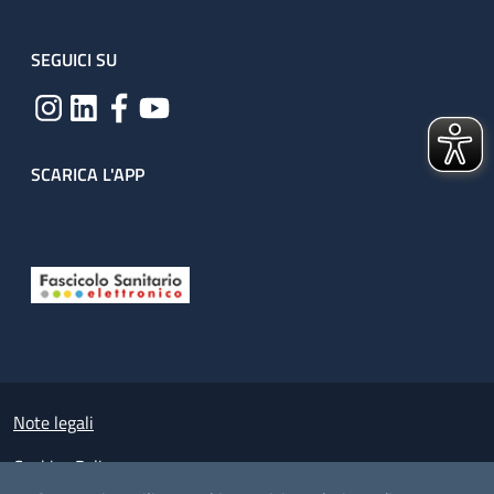
SEGUICI SU
SCARICA L'APP
Useful links section
Small prints
Note legali
Cookies Policy