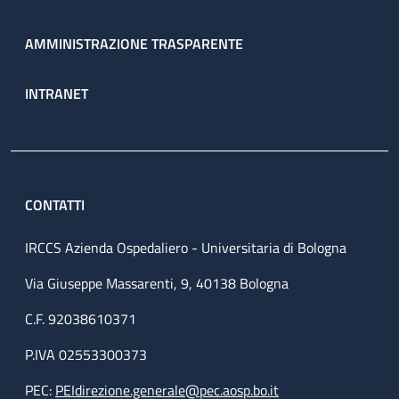
AMMINISTRAZIONE TRASPARENTE
INTRANET
CONTATTI
IRCCS Azienda Ospedaliero - Universitaria di Bologna
Via Giuseppe Massarenti, 9, 40138 Bologna
C.F. 92038610371
P.IVA 02553300373
PEC:
PEIdirezione.generale@pec.aosp.bo.it