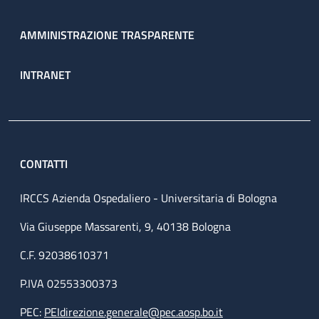
AMMINISTRAZIONE TRASPARENTE
INTRANET
CONTATTI
IRCCS Azienda Ospedaliero - Universitaria di Bologna
Via Giuseppe Massarenti, 9, 40138 Bologna
C.F. 92038610371
P.IVA 02553300373
PEC:
PEIdirezione.generale@pec.aosp.bo.it