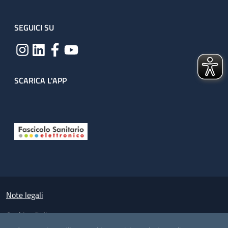
SEGUICI SU
SCARICA L'APP
Useful links section
Small prints
Note legali
Cookies Policy