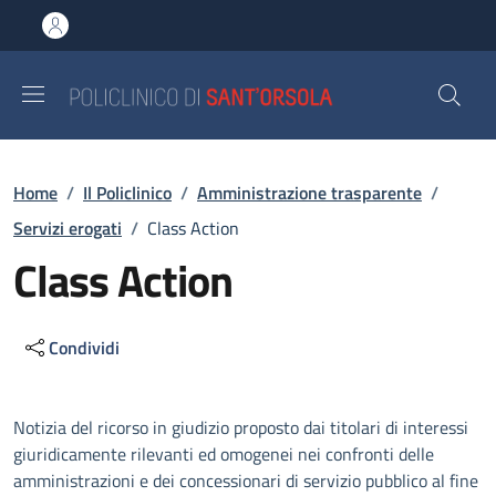
Salta al contenuto principale
Skip to footer content
Briciole di pane
Home
/
Il Policlinico
/
Amministrazione trasparente
/
Servizi erogati
/
Class Action
Class Action
Condividi
Descrizione
Notizia del ricorso in giudizio proposto dai titolari di interessi
giuridicamente rilevanti ed omogenei nei confronti delle
amministrazioni e dei concessionari di servizio pubblico al fine