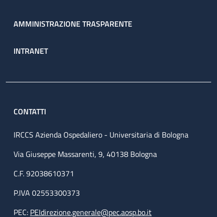
AMMINISTRAZIONE TRASPARENTE
INTRANET
CONTATTI
IRCCS Azienda Ospedaliero - Universitaria di Bologna
Via Giuseppe Massarenti, 9, 40138 Bologna
C.F. 92038610371
P.IVA 02553300373
PEC:
PEIdirezione.generale@pec.aosp.bo.it