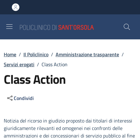
Salta al contenuto principale
Skip to footer content
Briciole di pane
Home
/
Il Policlinico
/
Amministrazione trasparente
/
Servizi erogati
/
Class Action
Class Action
Condividi
Descrizione
Notizia del ricorso in giudizio proposto dai titolari di interessi
giuridicamente rilevanti ed omogenei nei confronti delle
amministrazioni e dei concessionari di servizio pubblico al fine