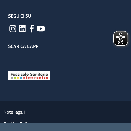
SEGUICI SU
SCARICA L'APP
Useful links section
Small prints
Note legali
Cookies Policy