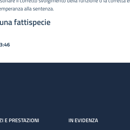
ristinare il corretto svolgimento della funzione o la corretta
temperanza alla sentenza.
una fattispecie
13:46
ZI E PRESTAZIONI
IN EVIDENZA