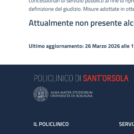
concessionari di servizio pubblico al fine di rip
definizione del giudizio. Misure adottate in ot
Attualmente non presente alc
Ultimo aggiornamento: 26 Marzo 2026 alle 
Footer
IL POLICLINICO
SERVI