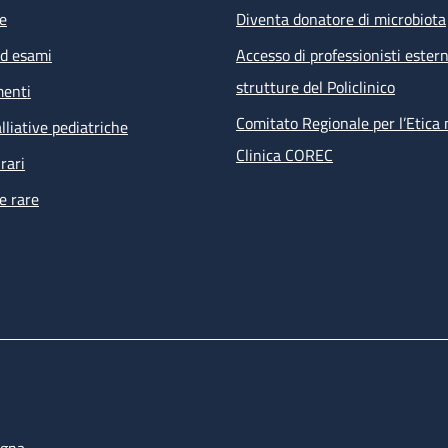
e
Diventa donatore di microbiota
ed esami
Accesso di professionisti estern
strutture del Policlinico
menti
Comitato Regionale per l’Etica 
lliative pediatriche
Clinica COREC
rari
e rare