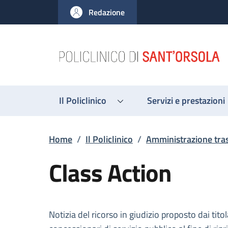
Salta al contenuto principale
Skip to footer content
Redazione
Il Policlinico
Servizi e prestazioni
Briciole di pane
Home
/
Il Policlinico
/
Amministrazione tra
Class Action
Descrizione
Notizia del ricorso in giudizio proposto dai tit