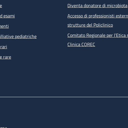
e
Diventa donatore di microbiota
ed esami
Accesso di professionisti estern
strutture del Policlinico
menti
Comitato Regionale per l’Etica 
lliative pediatriche
Clinica COREC
rari
e rare