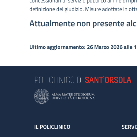
concessionari di servizio pubblico al fine di rip
definizione del giudizio. Misure adottate in ot
Attualmente non presente alc
Ultimo aggiornamento: 26 Marzo 2026 alle 
Footer
IL POLICLINICO
SERVI