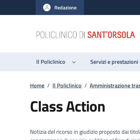
Salta al contenuto principale
Skip to footer content
Redazione
Il Policlinico
Servizi e prestazioni
Briciole di pane
Home
/
Il Policlinico
/
Amministrazione tra
Class Action
Descrizione
Notizia del ricorso in giudizio proposto dai tit