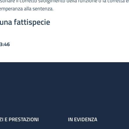
ristinare il corretto svolgimento della funzione o la corretta
temperanza alla sentenza.
una fattispecie
13:46
ZI E PRESTAZIONI
IN EVIDENZA