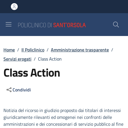
Salta al contenuto principale
Skip to footer content
Briciole di pane
Home
/
Il Policlinico
/
Amministrazione trasparente
/
Servizi erogati
/
Class Action
Class Action
Condividi
Descrizione
Notizia del ricorso in giudizio proposto dai titolari di interessi
giuridicamente rilevanti ed omogenei nei confronti delle
amministrazioni e dei concessionari di servizio pubblico al fine