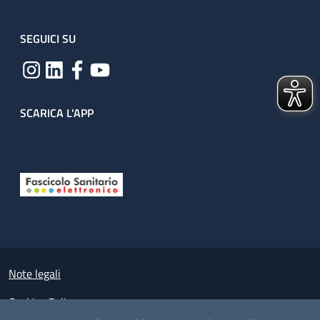
SEGUICI SU
SCARICA L'APP
Useful links section
Small prints
Note legali
Cookies Policy