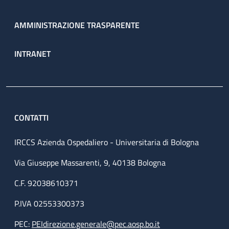
AMMINISTRAZIONE TRASPARENTE
INTRANET
CONTATTI
IRCCS Azienda Ospedaliero - Universitaria di Bologna
Via Giuseppe Massarenti, 9, 40138 Bologna
C.F. 92038610371
P.IVA 02553300373
PEC:
PEIdirezione.generale@pec.aosp.bo.it