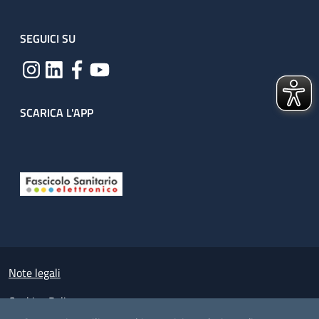
SEGUICI SU
SCARICA L'APP
Useful links section
Small prints
Note legali
Cookies Policy