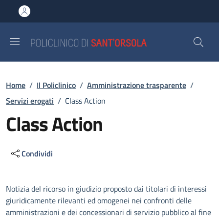
Salta al contenuto principale
Skip to footer content
Briciole di pane
Home
/
Il Policlinico
/
Amministrazione trasparente
/
Servizi erogati
/
Class Action
Class Action
Condividi
Descrizione
Notizia del ricorso in giudizio proposto dai titolari di interessi
giuridicamente rilevanti ed omogenei nei confronti delle
amministrazioni e dei concessionari di servizio pubblico al fine