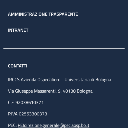
AMMINISTRAZIONE TRASPARENTE
INTRANET
CONTATTI
IRCCS Azienda Ospedaliero - Universitaria di Bologna
Via Giuseppe Massarenti, 9, 40138 Bologna
C.F. 92038610371
P.IVA 02553300373
PEC:
PEIdirezione.generale@pec.aosp.bo.it