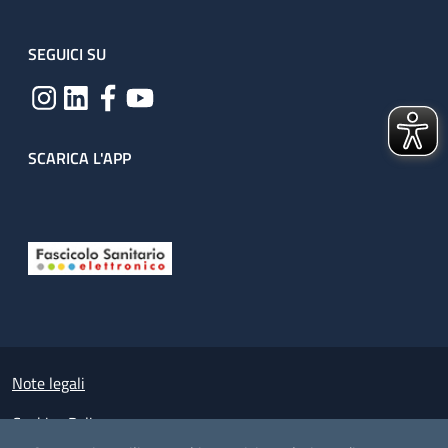
SEGUICI SU
SCARICA L'APP
Useful links section
Small prints
Note legali
Cookies Policy