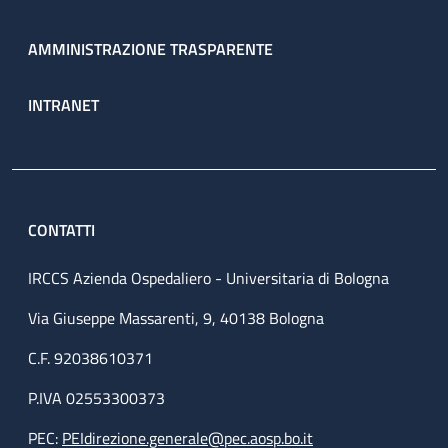
AMMINISTRAZIONE TRASPARENTE
INTRANET
CONTATTI
IRCCS Azienda Ospedaliero - Universitaria di Bologna
Via Giuseppe Massarenti, 9, 40138 Bologna
C.F. 92038610371
P.IVA 02553300373
PEC:
PEIdirezione.generale@pec.aosp.bo.it