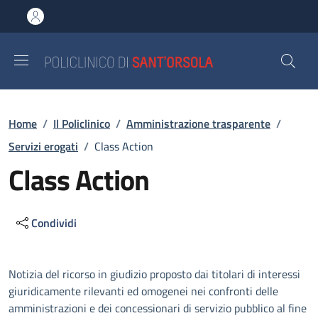
Salta al contenuto principale
Skip to footer content
Briciole di pane
Home
/
Il Policlinico
/
Amministrazione trasparente
/
Servizi erogati
/
Class Action
Class Action
Condividi
Descrizione
Notizia del ricorso in giudizio proposto dai titolari di interessi
giuridicamente rilevanti ed omogenei nei confronti delle
amministrazioni e dei concessionari di servizio pubblico al fine