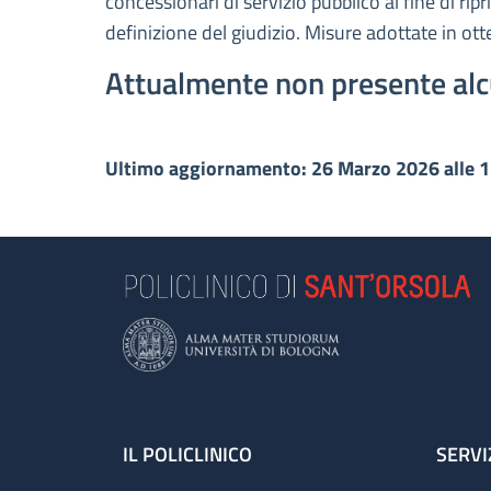
concessionari di servizio pubblico al fine di rip
definizione del giudizio. Misure adottate in ot
Attualmente non presente alc
Ultimo aggiornamento: 26 Marzo 2026 alle 
Footer
IL POLICLINICO
SERVI