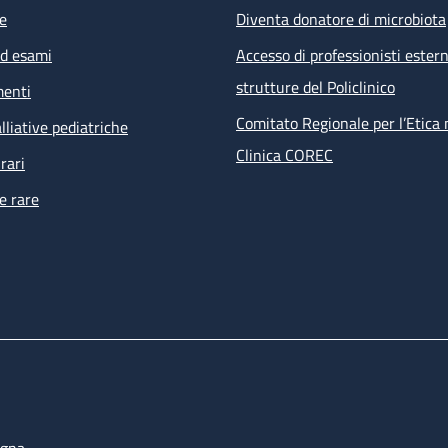
e
Diventa donatore di microbiota
ed esami
Accesso di professionisti estern
strutture del Policlinico
menti
Comitato Regionale per l’Etica 
lliative pediatriche
Clinica COREC
rari
e rare