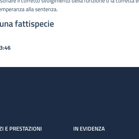
ristinare il corretto svolgimento della funzione o la corretta
temperanza alla sentenza.
una fattispecie
13:46
ZI E PRESTAZIONI
IN EVIDENZA