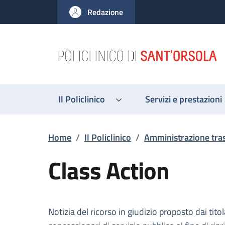
Salta al contenuto principale
Skip to footer content
Redazione
Il Policlinico
Servizi e prestazioni
Briciole di pane
Home
/
Il Policlinico
/
Amministrazione tra
Class Action
Descrizione
Notizia del ricorso in giudizio proposto dai tit