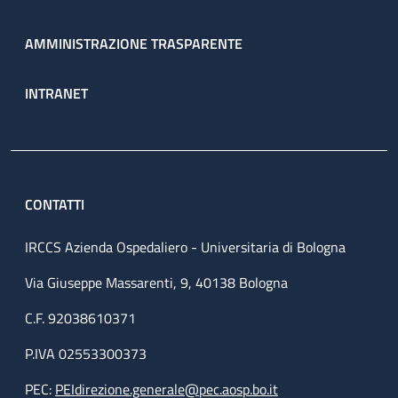
AMMINISTRAZIONE TRASPARENTE
INTRANET
CONTATTI
IRCCS Azienda Ospedaliero - Universitaria di Bologna
Via Giuseppe Massarenti, 9, 40138 Bologna
C.F. 92038610371
P.IVA 02553300373
PEC:
PEIdirezione.generale@pec.aosp.bo.it