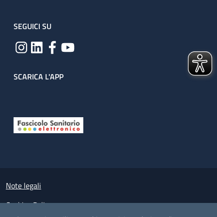
SEGUICI SU
SCARICA L'APP
Useful links section
Small prints
Note legali
Cookies Policy