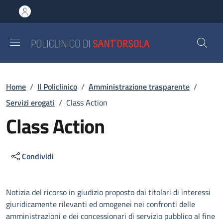
Salta al contenuto principale
Skip to footer content
Briciole di pane
Home
/
Il Policlinico
/
Amministrazione trasparente
/
Servizi erogati
/
Class Action
Class Action
Condividi
Descrizione
Notizia del ricorso in giudizio proposto dai titolari di interessi
giuridicamente rilevanti ed omogenei nei confronti delle
amministrazioni e dei concessionari di servizio pubblico al fine