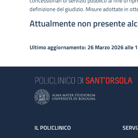
concessionari di servizio pubblico al fine di rip
definizione del giudizio. Misure adottate in ot
Attualmente non presente alc
Ultimo aggiornamento: 26 Marzo 2026 alle 
Footer
IL POLICLINICO
SERVI