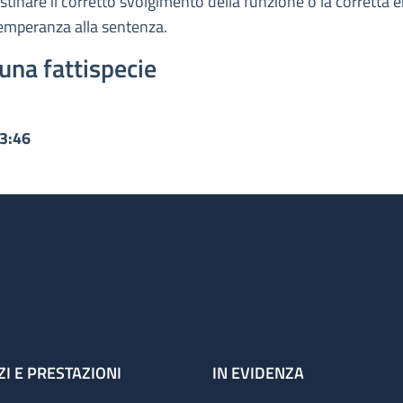
ristinare il corretto svolgimento della funzione o la corretta
temperanza alla sentenza.
una fattispecie
13:46
ZI E PRESTAZIONI
IN EVIDENZA