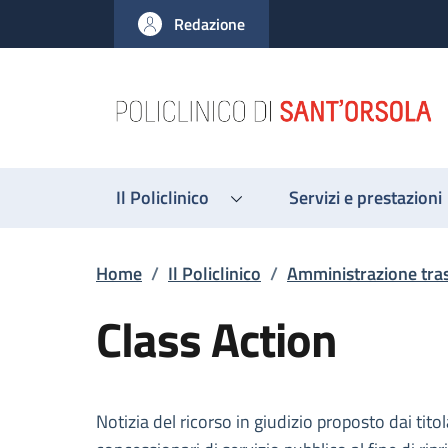
Salta al contenuto principale
Skip to footer content
Redazione
Il Policlinico
Servizi e prestazioni
Briciole di pane
Home
/
Il Policlinico
/
Amministrazione tra
Class Action
Descrizione
Notizia del ricorso in giudizio proposto dai tit