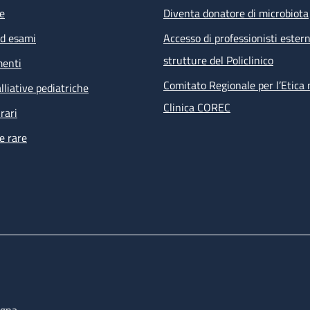
e
Diventa donatore di microbiota
ed esami
Accesso di professionisti estern
strutture del Policlinico
menti
Comitato Regionale per l’Etica 
lliative pediatriche
Clinica COREC
rari
e rare