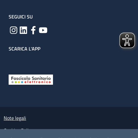
SEGUICI SU
SCARICA L'APP
Useful links section
Small prints
Note legali
Cookies Policy