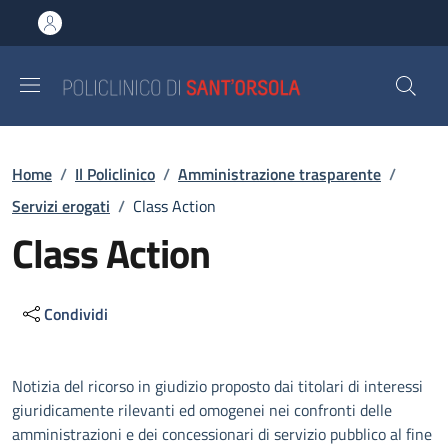
Salta al contenuto principale
Skip to footer content
Briciole di pane
Home
/
Il Policlinico
/
Amministrazione trasparente
/
Servizi erogati
/
Class Action
Class Action
Condividi
Descrizione
Notizia del ricorso in giudizio proposto dai titolari di interessi
giuridicamente rilevanti ed omogenei nei confronti delle
amministrazioni e dei concessionari di servizio pubblico al fine