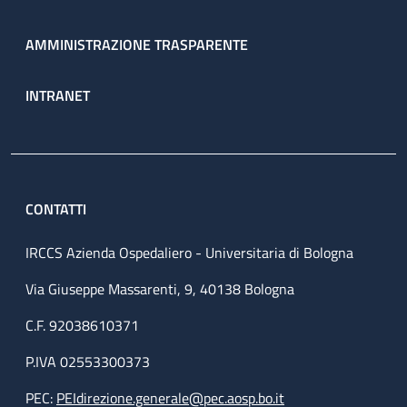
AMMINISTRAZIONE TRASPARENTE
INTRANET
CONTATTI
IRCCS Azienda Ospedaliero - Universitaria di Bologna
Via Giuseppe Massarenti, 9, 40138 Bologna
C.F. 92038610371
P.IVA 02553300373
PEC:
PEIdirezione.generale@pec.aosp.bo.it