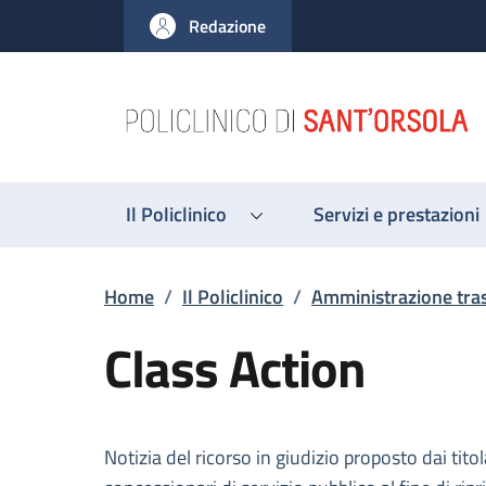
Salta al contenuto principale
Skip to footer content
Redazione
Il Policlinico
Servizi e prestazioni
Briciole di pane
Home
/
Il Policlinico
/
Amministrazione tra
Class Action
Descrizione
Notizia del ricorso in giudizio proposto dai tit