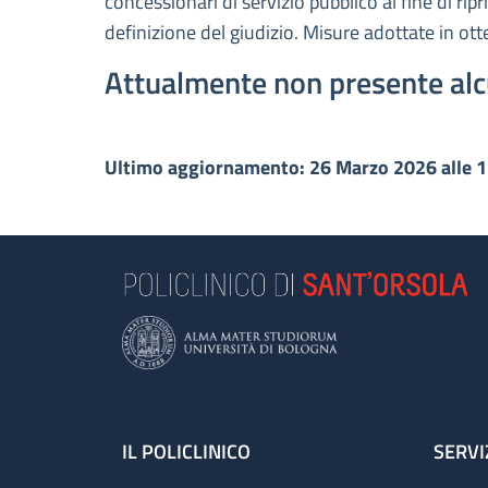
concessionari di servizio pubblico al fine di rip
definizione del giudizio. Misure adottate in ot
Attualmente non presente alc
Ultimo aggiornamento: 26 Marzo 2026 alle 
Footer
IL POLICLINICO
SERVI