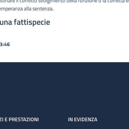
ristinare il corretto svolgimento della funzione o la corretta
temperanza alla sentenza.
una fattispecie
13:46
ZI E PRESTAZIONI
IN EVIDENZA