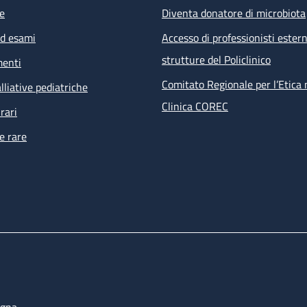
e
Diventa donatore di microbiota
ed esami
Accesso di professionisti estern
strutture del Policlinico
menti
Comitato Regionale per l’Etica 
lliative pediatriche
Clinica COREC
rari
e rare