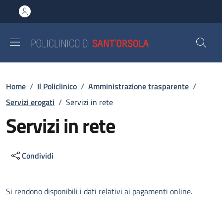
Salta al contenuto principale
Skip to footer content
Briciole di pane
Home
/
Il Policlinico
/
Amministrazione trasparente
/
Servizi erogati
/
Servizi in rete
Servizi in rete
Condividi
Descrizione
Si rendono disponibili i dati relativi ai pagamenti online.