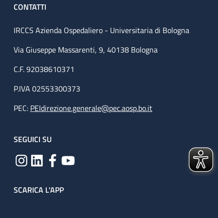
CONTATTI
IRCCS Azienda Ospedaliero - Universitaria di Bologna
Via Giuseppe Massarenti, 9, 40138 Bologna
C.F. 92038610371
P.IVA 02553300373
PEC:
PEIdirezione.generale@pec.aosp.bo.it
SEGUICI SU
SCARICA L'APP