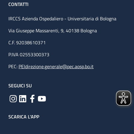
CONTATTI
IRCCS Azienda Ospedaliero - Universitaria di Bologna
Via Giuseppe Massarenti, 9, 40138 Bologna
C.F. 92038610371
P.IVA 02553300373
PEC:
PEIdirezione.generale@pec.aosp.bo.it
SEGUICI SU
SCARICA L'APP