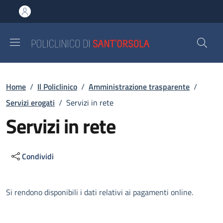
Salta al contenuto principale
Skip to footer content
Briciole di pane
Home
/
Il Policlinico
/
Amministrazione trasparente
/
Servizi erogati
/
Servizi in rete
Servizi in rete
Condividi
Descrizione
Si rendono disponibili i dati relativi ai pagamenti online.