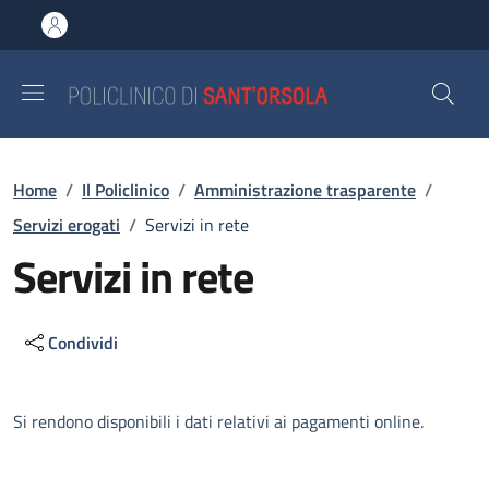
Salta al contenuto principale
Skip to footer content
Briciole di pane
Home
/
Il Policlinico
/
Amministrazione trasparente
/
Servizi erogati
/
Servizi in rete
Servizi in rete
Condividi
Descrizione
Si rendono disponibili i dati relativi ai pagamenti online.