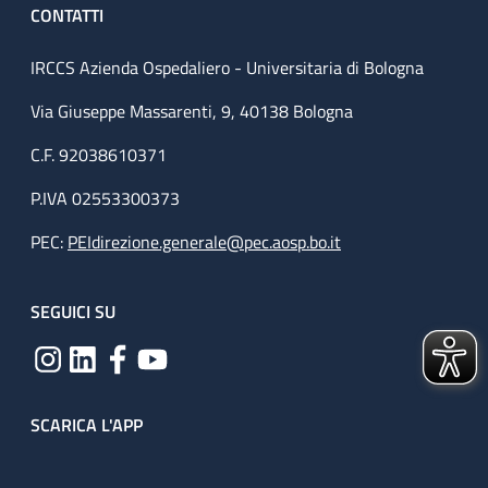
CONTATTI
IRCCS Azienda Ospedaliero - Universitaria di Bologna
Via Giuseppe Massarenti, 9, 40138 Bologna
C.F. 92038610371
P.IVA 02553300373
PEC:
PEIdirezione.generale@pec.aosp.bo.it
SEGUICI SU
SCARICA L'APP