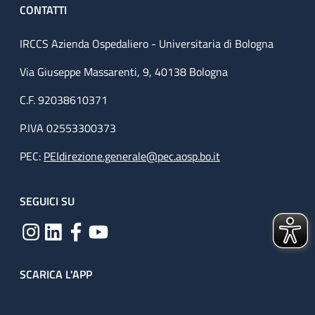
CONTATTI
IRCCS Azienda Ospedaliero - Universitaria di Bologna
Via Giuseppe Massarenti, 9, 40138 Bologna
C.F. 92038610371
P.IVA 02553300373
PEC:
PEIdirezione.generale@pec.aosp.bo.it
SEGUICI SU
SCARICA L'APP