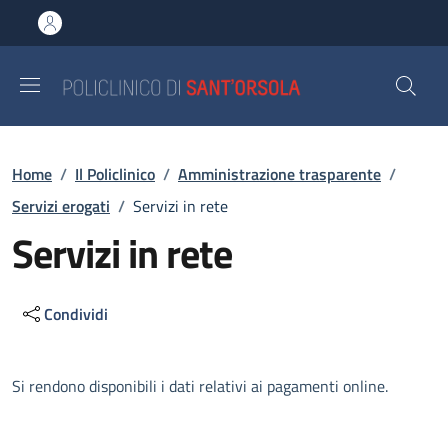
Salta al contenuto principale
Skip to footer content
Briciole di pane
Home
/
Il Policlinico
/
Amministrazione trasparente
/
Servizi erogati
/
Servizi in rete
Servizi in rete
Condividi
Descrizione
Si rendono disponibili i dati relativi ai pagamenti online.