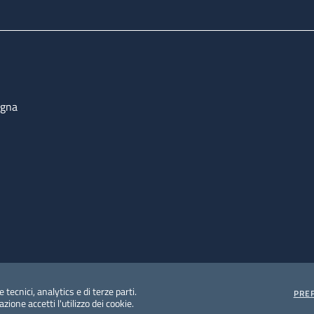
ogna
 tecnici, analytics e di terze parti.
PRE
ione accetti l'utilizzo dei cookie.
e protezione del dato personale
Albo pretorio on-line
Dic