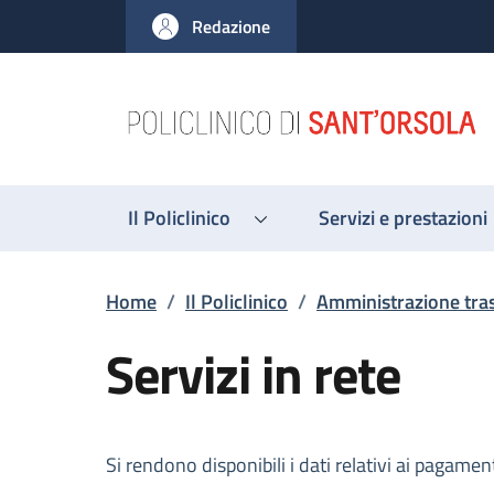
Salta al contenuto principale
Skip to footer content
Redazione
Il Policlinico
Servizi e prestazioni
Briciole di pane
Home
/
Il Policlinico
/
Amministrazione tra
Servizi in rete
Descrizione
Si rendono disponibili i dati relativi ai pagament