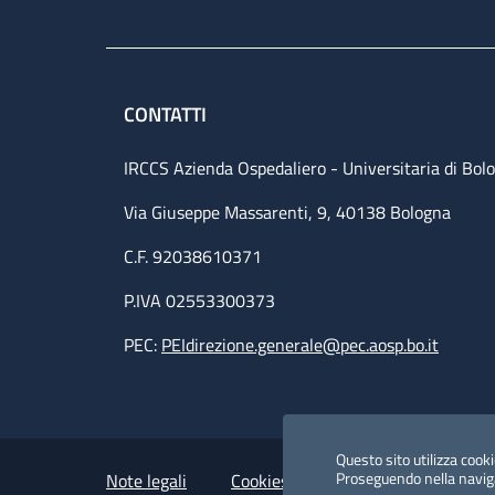
CONTATTI
IRCCS Azienda Ospedaliero - Universitaria di Bol
Via Giuseppe Massarenti, 9, 40138 Bologna
C.F. 92038610371
P.IVA 02553300373
PEC:
PEIdirezione.generale@pec.aosp.bo.it
Small prints
Useful links section
Questo sito utilizza cookie
Proseguendo nella navigaz
Note legali
Cookies Policy
Policy privacy 