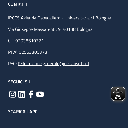
CONTATTI
IRCCS Azienda Ospedaliero - Universitaria di Bologna
Via Giuseppe Massarenti, 9, 40138 Bologna
C.F. 92038610371
P.IVA 02553300373
PEC:
PEIdirezione.generale@pec.aosp.bo.it
SEGUICI SU
SCARICA L'APP