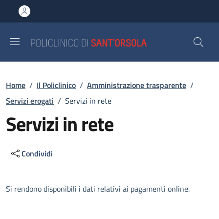
Salta al contenuto principale
Skip to footer content
Briciole di pane
Home
/
Il Policlinico
/
Amministrazione trasparente
/
Servizi erogati
/
Servizi in rete
Servizi in rete
Condividi
Descrizione
Si rendono disponibili i dati relativi ai pagamenti online.