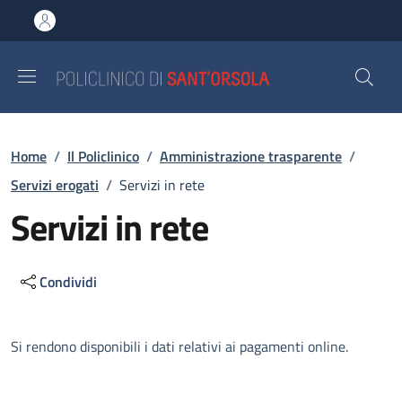
Salta al contenuto principale
Skip to footer content
Briciole di pane
Home
/
Il Policlinico
/
Amministrazione trasparente
/
Servizi erogati
/
Servizi in rete
Servizi in rete
Condividi
Descrizione
Si rendono disponibili i dati relativi ai pagamenti online.