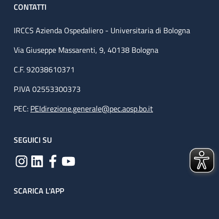
CONTATTI
IRCCS Azienda Ospedaliero - Universitaria di Bologna
Via Giuseppe Massarenti, 9, 40138 Bologna
C.F. 92038610371
P.IVA 02553300373
PEC:
PEIdirezione.generale@pec.aosp.bo.it
SEGUICI SU
SCARICA L'APP