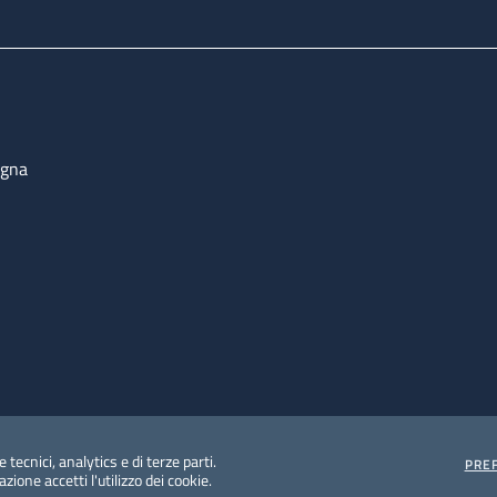
ogna
 tecnici, analytics e di terze parti.
PRE
ione accetti l'utilizzo dei cookie.
e protezione del dato personale
Albo pretorio on-line
Dic