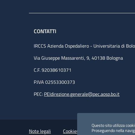
CONTATTI
IRCCS Azienda Ospedaliero - Universitaria di Bol
Via Giuseppe Massarenti, 9, 40138 Bologna
C.F. 92038610371
P.IVA 02553300373
PEC:
PEIdirezione.generale@pec.aosp.bo.it
Small prints
Useful links section
Questo sito utilizza cookie
Proseguendo nella navigaz
Note legali
Cookies Policy
Policy privacy 