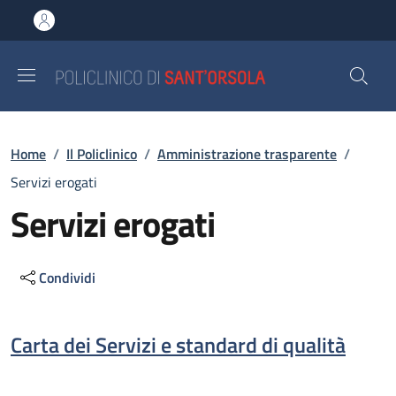
Salta al contenuto principale
Skip to footer content
Briciole di pane
Home
/
Il Policlinico
/
Amministrazione trasparente
/
Servizi erogati
Servizi erogati
Condividi
Descrizione
Carta dei Servizi e standard di qualità