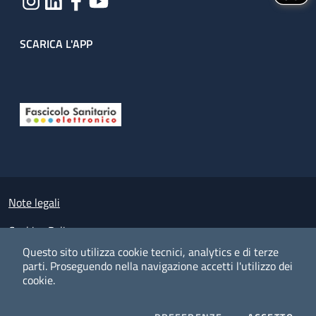
SCARICA L'APP
Useful links section
Small prints
Note legali
Cookies Policy
Questo sito utilizza cookie tecnici, analytics e di terze
Policy privacy e protezione del dato personale
parti.
Proseguendo nella navigazione accetti l'utilizzo dei
cookie.
Albo pretorio on-line
Dichiarazione di accessibilità