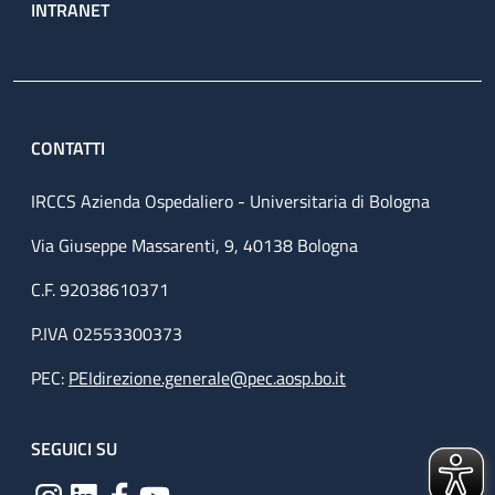
INTRANET
CONTATTI
IRCCS Azienda Ospedaliero - Universitaria di Bologna
Via Giuseppe Massarenti, 9, 40138 Bologna
C.F. 92038610371
P.IVA 02553300373
PEC:
PEIdirezione.generale@pec.aosp.bo.it
SEGUICI SU