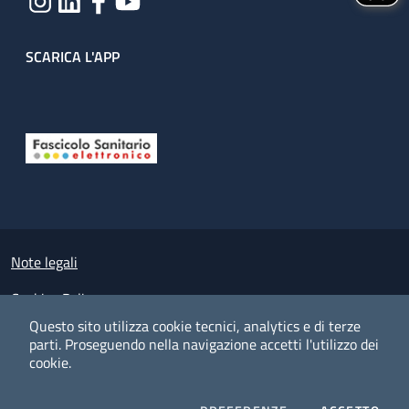
SCARICA L'APP
Useful links section
Small prints
Note legali
Cookies Policy
Questo sito utilizza cookie tecnici, analytics e di terze
Policy privacy e protezione del dato personale
parti.
Proseguendo nella navigazione accetti l'utilizzo dei
cookie.
Albo pretorio on-line
Dichiarazione di accessibilità