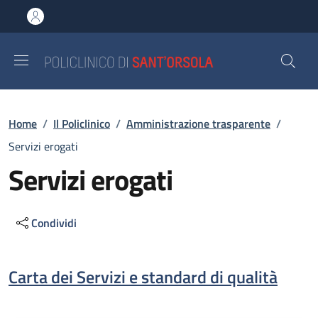
Salta al contenuto principale
Skip to footer content
Briciole di pane
Home
/
Il Policlinico
/
Amministrazione trasparente
/
Servizi erogati
Servizi erogati
Condividi
Descrizione
Carta dei Servizi e standard di qualità