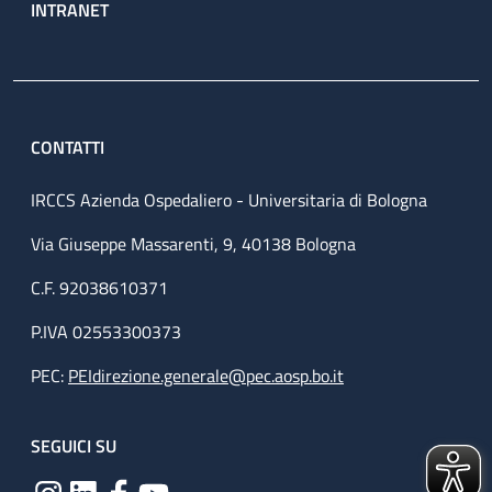
INTRANET
CONTATTI
IRCCS Azienda Ospedaliero - Universitaria di Bologna
Via Giuseppe Massarenti, 9, 40138 Bologna
C.F. 92038610371
P.IVA 02553300373
PEC:
PEIdirezione.generale@pec.aosp.bo.it
SEGUICI SU