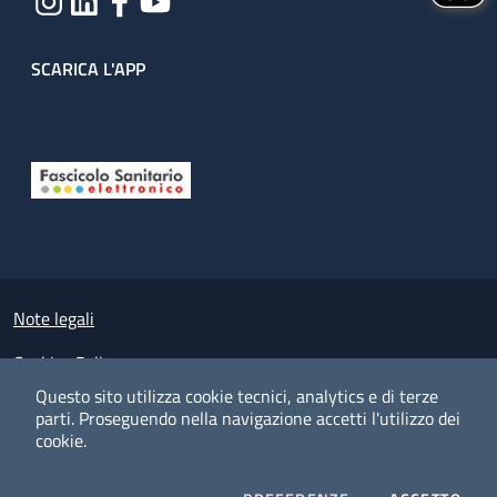
SCARICA L'APP
Useful links section
Small prints
Note legali
Cookies Policy
Questo sito utilizza cookie tecnici, analytics e di terze
Policy privacy e protezione del dato personale
parti.
Proseguendo nella navigazione accetti l'utilizzo dei
cookie.
Albo pretorio on-line
Dichiarazione di accessibilità