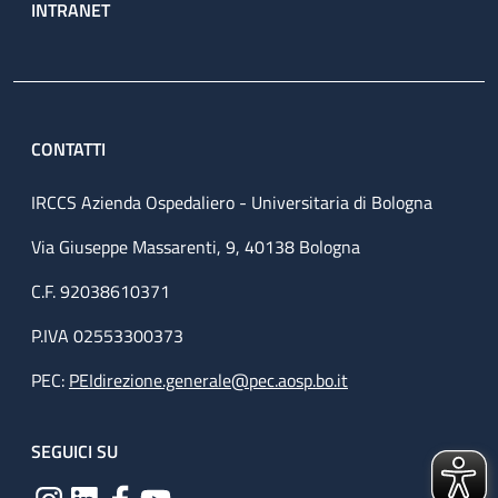
INTRANET
CONTATTI
IRCCS Azienda Ospedaliero - Universitaria di Bologna
Via Giuseppe Massarenti, 9, 40138 Bologna
C.F. 92038610371
P.IVA 02553300373
PEC:
PEIdirezione.generale@pec.aosp.bo.it
SEGUICI SU