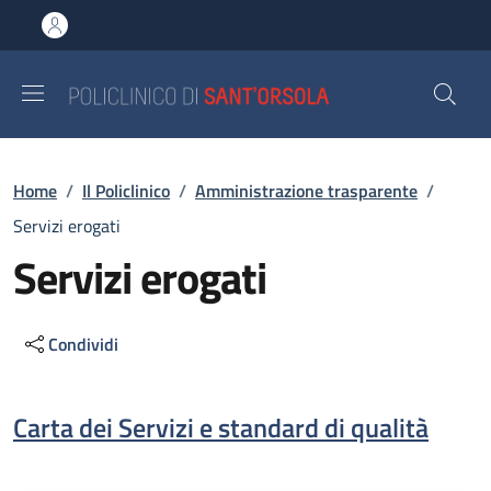
Salta al contenuto principale
Skip to footer content
Briciole di pane
Home
/
Il Policlinico
/
Amministrazione trasparente
/
Servizi erogati
Servizi erogati
Condividi
Descrizione
Carta dei Servizi e standard di qualità