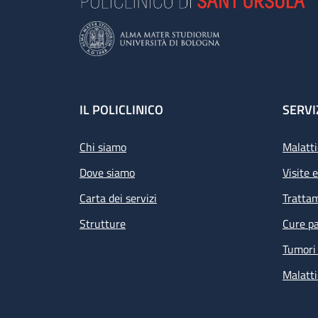
Footer
IL POLICLINICO
SERVI
Chi siamo
Malatti
Dove siamo
Visite 
Carta dei servizi
Tratta
Strutture
Cure pa
Tumori 
Malatti