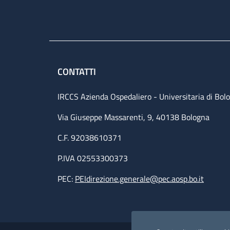
CONTATTI
IRCCS Azienda Ospedaliero - Universitaria di Bol
Via Giuseppe Massarenti, 9, 40138 Bologna
C.F. 92038610371
P.IVA 02553300373
PEC:
PEIdirezione.generale@pec.aosp.bo.it