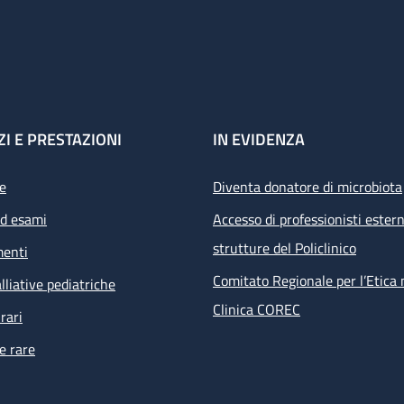
ZI E PRESTAZIONI
IN EVIDENZA
e
Diventa donatore di microbiota
ed esami
Accesso di professionisti estern
strutture del Policlinico
menti
Comitato Regionale per l’Etica 
lliative pediatriche
Clinica COREC
rari
e rare