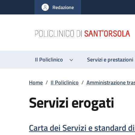
Salta al contenuto principale
Skip to footer content
Redazione
Il Policlinico
Servizi e prestazioni
Briciole di pane
Home
/
Il Policlinico
/
Amministrazione tra
Servizi erogati
Descrizione
Carta dei Servizi e standard di