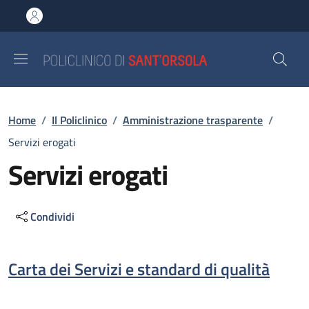
Salta al contenuto principale
Skip to footer content
Briciole di pane
Home
/
Il Policlinico
/
Amministrazione trasparente
/
Servizi erogati
Servizi erogati
Condividi
Descrizione
Carta dei Servizi e standard di qualità