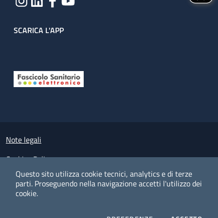
SCARICA L'APP
Useful links section
Small prints
Note legali
Cookies Policy
Questo sito utilizza cookie tecnici, analytics e di terze
Policy privacy e protezione del dato personale
parti.
Proseguendo nella navigazione accetti l'utilizzo dei
cookie.
Albo pretorio on-line
Dichiarazione di accessibilità