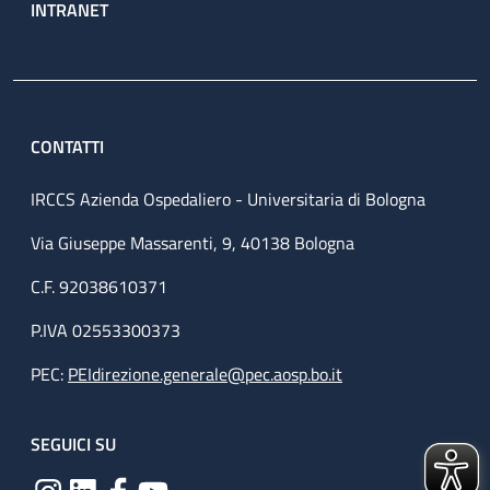
INTRANET
CONTATTI
IRCCS Azienda Ospedaliero - Universitaria di Bologna
Via Giuseppe Massarenti, 9, 40138 Bologna
C.F. 92038610371
P.IVA 02553300373
PEC:
PEIdirezione.generale@pec.aosp.bo.it
SEGUICI SU