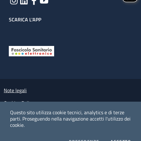
SCARICA L'APP
Useful links section
Small prints
Note legali
Cookies Policy
Questo sito utilizza cookie tecnici, analytics e di terze
Policy privacy e protezione del dato personale
parti.
Proseguendo nella navigazione accetti l'utilizzo dei
cookie.
Albo pretorio on-line
Dichiarazione di accessibilità