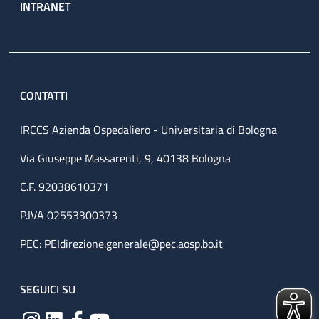
INTRANET
CONTATTI
IRCCS Azienda Ospedaliero - Universitaria di Bologna
Via Giuseppe Massarenti, 9, 40138 Bologna
C.F. 92038610371
P.IVA 02553300373
PEC:
PEIdirezione.generale@pec.aosp.bo.it
SEGUICI SU