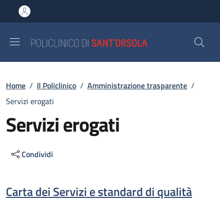
Salta al contenuto principale
Skip to footer content
Briciole di pane
Home
/
Il Policlinico
/
Amministrazione trasparente
/
Servizi erogati
Servizi erogati
Condividi
Descrizione
Carta dei Servizi e standard di qualità