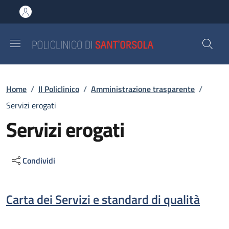
Salta al contenuto principale
Skip to footer content
Briciole di pane
Home
/
Il Policlinico
/
Amministrazione trasparente
/
Servizi erogati
Servizi erogati
Condividi
Descrizione
Carta dei Servizi e standard di qualità