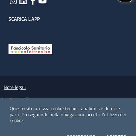
SCARICA L'APP
Useful links section
Small prints
Note legali
Cookies Policy
Questo sito utilizza cookie tecnici, analytics e di terze
Policy privacy e protezione del dato personale
parti.
Proseguendo nella navigazione accetti l'utilizzo dei
cookie.
Albo pretorio on-line
Dichiarazione di accessibilità