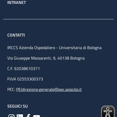
INTRANET
CONTATTI
IRCCS Azienda Ospedaliero - Universitaria di Bologna
Via Giuseppe Massarenti, 9, 40138 Bologna
C.F. 92038610371
P.IVA 02553300373
PEC:
PEIdirezione.generale@pec.aosp.bo.it
SEGUICI SU