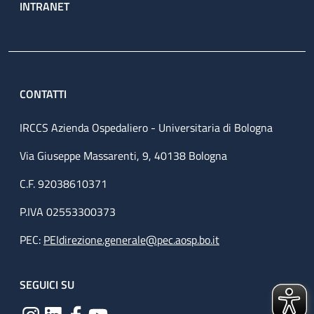
INTRANET
CONTATTI
IRCCS Azienda Ospedaliero - Universitaria di Bologna
Via Giuseppe Massarenti, 9, 40138 Bologna
C.F. 92038610371
P.IVA 02553300373
PEC:
PEIdirezione.generale@pec.aosp.bo.it
SEGUICI SU