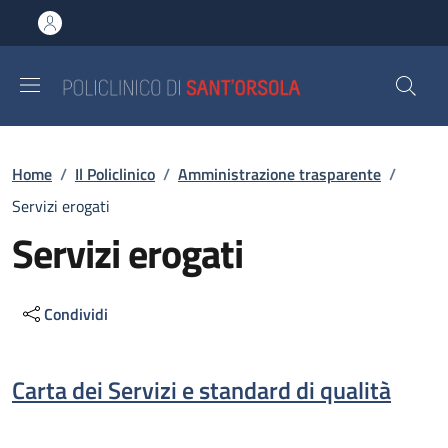
Salta al contenuto principale
Skip to footer content
Briciole di pane
Home
/
Il Policlinico
/
Amministrazione trasparente
/
Servizi erogati
Servizi erogati
Condividi
Descrizione
Carta dei Servizi e standard di qualità