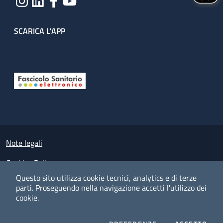
SCARICA L'APP
Useful links section
Small prints
Note legali
Cookies Policy
Questo sito utilizza cookie tecnici, analytics e di terze
Policy privacy e protezione del dato personale
parti.
Proseguendo nella navigazione accetti l'utilizzo dei
cookie.
Albo pretorio on-line
Dichiarazione di accessibilità