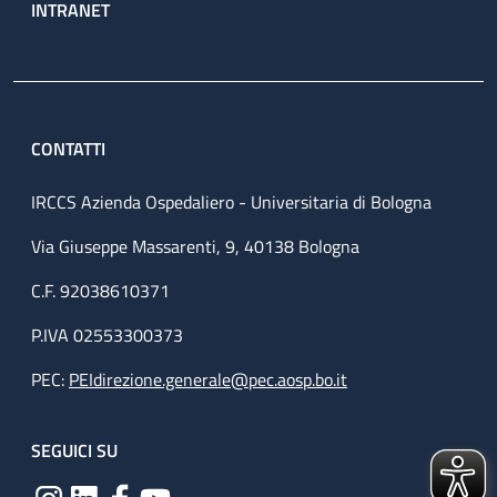
INTRANET
CONTATTI
IRCCS Azienda Ospedaliero - Universitaria di Bologna
Via Giuseppe Massarenti, 9, 40138 Bologna
C.F. 92038610371
P.IVA 02553300373
PEC:
PEIdirezione.generale@pec.aosp.bo.it
SEGUICI SU