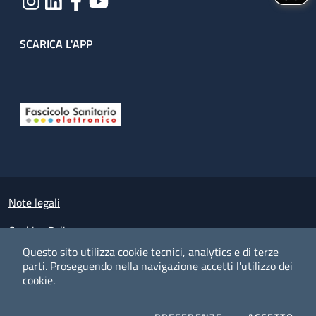
SCARICA L'APP
Useful links section
Small prints
Note legali
Cookies Policy
Questo sito utilizza cookie tecnici, analytics e di terze
Policy privacy e protezione del dato personale
parti.
Proseguendo nella navigazione accetti l'utilizzo dei
cookie.
Albo pretorio on-line
Dichiarazione di accessibilità