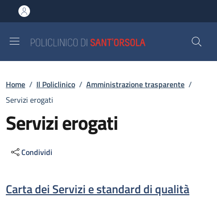
Salta al contenuto principale
Skip to footer content
Briciole di pane
Home
/
Il Policlinico
/
Amministrazione trasparente
/
Servizi erogati
Servizi erogati
Condividi
Descrizione
Carta dei Servizi e standard di qualità