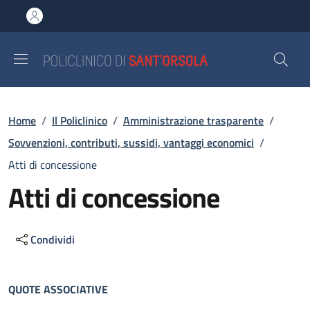
Salta al contenuto principale
Skip to footer content
Briciole di pane
Home
/
Il Policlinico
/
Amministrazione trasparente
/
Sovvenzioni, contributi, sussidi, vantaggi economici
/
Atti di concessione
Atti di concessione
Condividi
Descrizione
QUOTE ASSOCIATIVE