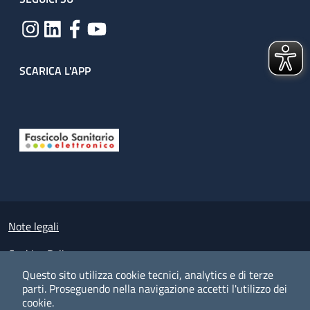
SCARICA L'APP
Useful links section
Small prints
Note legali
Cookies Policy
Questo sito utilizza cookie tecnici, analytics e di terze
Policy privacy e protezione del dato personale
parti.
Proseguendo nella navigazione accetti l'utilizzo dei
cookie.
Albo pretorio on-line