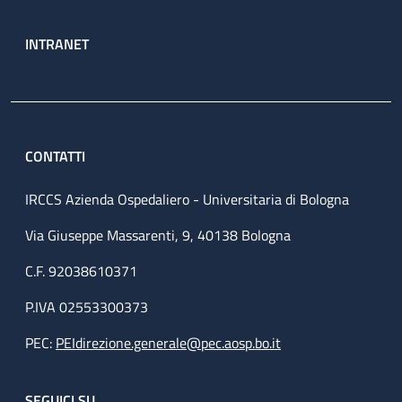
INTRANET
CONTATTI
IRCCS Azienda Ospedaliero - Universitaria di Bologna
Via Giuseppe Massarenti, 9, 40138 Bologna
C.F. 92038610371
P.IVA 02553300373
PEC:
PEIdirezione.generale@pec.aosp.bo.it
SEGUICI SU