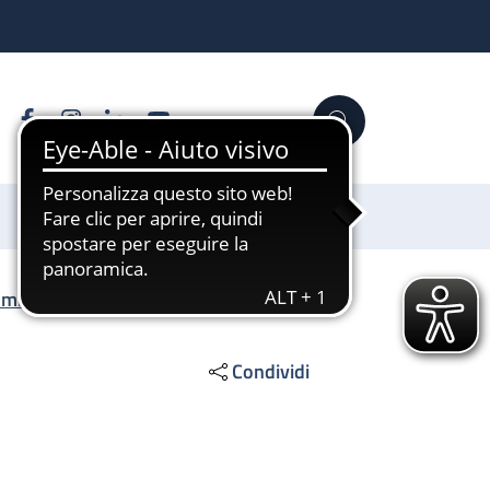
Facebook
Instagram
Linkedin
YouTube
Cerca
Sostienici
omici
/
Atti di concessione
Condividi