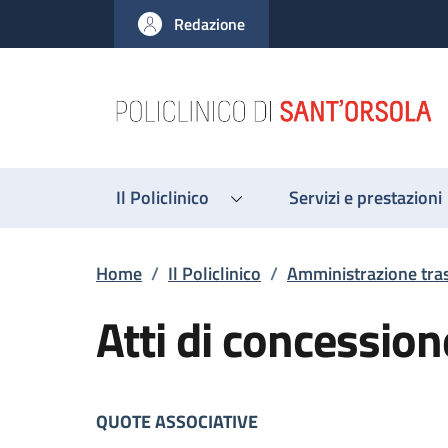
Salta al contenuto principale
Skip to footer content
Redazione
Il Policlinico
Servizi e prestazioni
Briciole di pane
Home
/
Il Policlinico
/
Amministrazione tra
Atti di concession
Descrizione
QUOTE ASSOCIATIVE