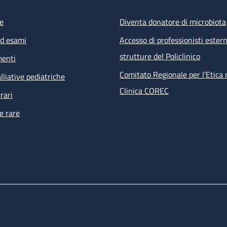
e
Diventa donatore di microbiota
ed esami
Accesso di professionisti estern
strutture del Policlinico
menti
Comitato Regionale per l’Etica 
lliative pediatriche
Clinica COREC
rari
e rare